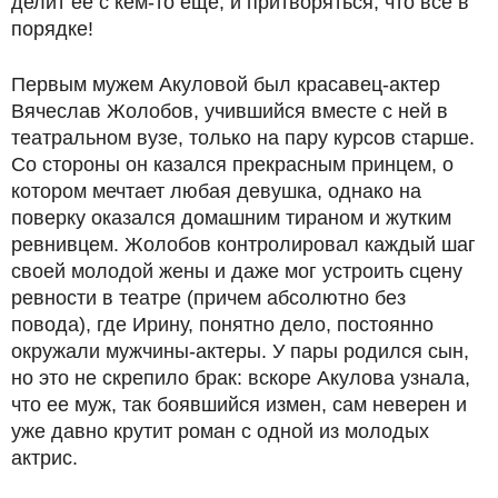
делит ее с кем-то еще, и притворяться, что всё в
порядке!
Первым мужем Акуловой был красавец-актер
Вячеслав Жолобов, учившийся вместе с ней в
театральном вузе, только на пару курсов старше.
Со стороны он казался прекрасным принцем, о
котором мечтает любая девушка, однако на
поверку оказался домашним тираном и жутким
ревнивцем. Жолобов контролировал каждый шаг
своей молодой жены и даже мог устроить сцену
ревности в театре (причем абсолютно без
повода), где Ирину, понятно дело, постоянно
окружали мужчины-актеры. У пары родился сын,
но это не скрепило брак: вскоре Акулова узнала,
что ее муж, так боявшийся измен, сам неверен и
уже давно крутит роман с одной из молодых
актрис.