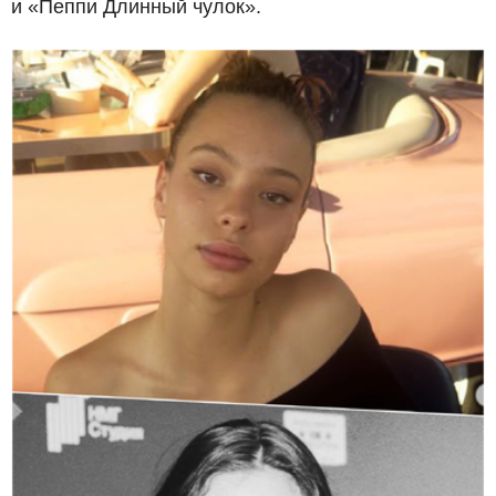
и «Пеппи Длинный чулок».