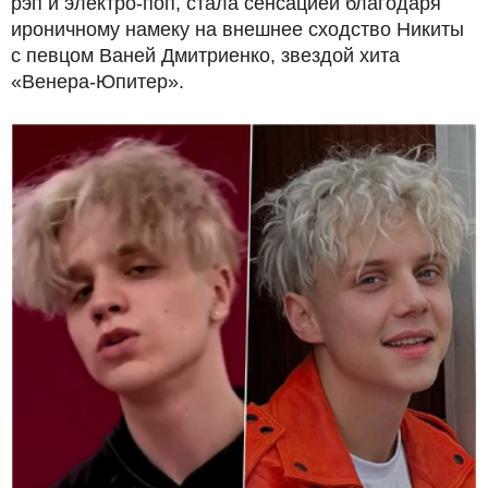
рэп и электро-поп, стала сенсацией благодаря
ироничному намеку на внешнее сходство Никиты
с певцом Ваней Дмитриенко, звездой хита
«Венера-Юпитер».