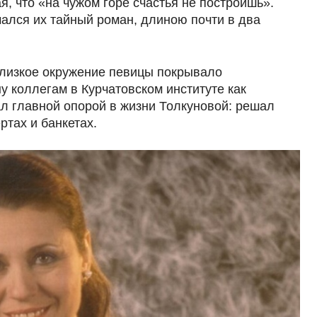
я, что «на чужом горе счастья не построишь».
чался их тайный роман, длиною почти в два
Близкое окружение певицы покрывало
 коллегам в Курчатовском институте как
ал главной опорой в жизни Толкуновой: решал
тах и банкетах.