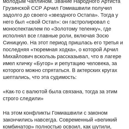
молодым Чаплином. Звание Народного Артиста
Грузинской ССР Арчил Гомиашвили получил
задолго до своего «звездного Остапа». Тогда у
него был «свой Остап»: он гастролировал с
моноспектаклем по «Золотому теленку», где
исполнял все главные роли, включая Зосю
Синицкую. На этот период пришлась его третья и
последняя «тюремная ходка», о которой Арчил
Михайлович вскользь рассказывал, что в лагере
имел кличку «Бугор» и репутацию человека, за
которого можно спрятаться. В актерских кругах
шептались, что эта судимость:
«Как-то с валютой была связана, тогда за этим
строго следили»
На этом конфликты Гомиашвили с законом
закончились навсегда. Современный «великий
комбинатор» полностью освоил, как шутили,