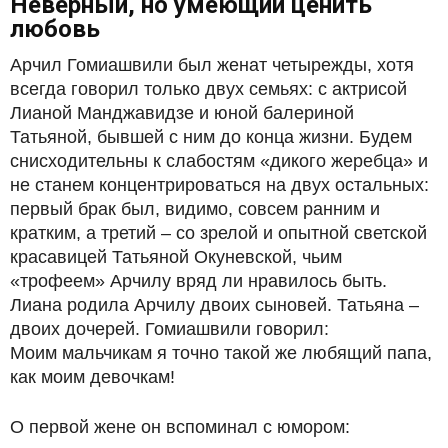
Неверный, но умеющий ценить
любовь
Арчил Гомиашвили был женат четырежды, хотя
всегда говорил только двух семьях: с актрисой
Лианой Манджавидзе и юной балериной
Татьяной, бывшей с ним до конца жизни. Будем
снисходительны к слабостям «дикого жеребца» и
не станем концентрироваться на двух остальных:
первый брак был, видимо, совсем ранним и
кратким, а третий – со зрелой и опытной светской
красавицей Татьяной Окуневской, чьим
«трофеем» Арчилу вряд ли нравилось быть.
Лиана родила Арчилу двоих сыновей. Татьяна –
двоих дочерей. Гомиашвили говорил:
Моим мальчикам я точно такой же любящий папа,
как моим девочкам!
О первой жене он вспоминал с юмором: