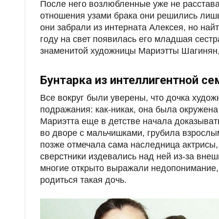
После него возлюбленные уже не расстава
отношения узами брака они решились лишь
они забрали из интерната Алексея, но найт
году на свет появилась его младшая сестр
знаменитой художницы Мариэтты Шагинян,
Бунтарка из интеллигентной се
Все вокруг были уверены, что дочка худо
подражания: как-никак, она была окруже
Мариэтта еще в детстве начала доказыват
во дворе с мальчишками, грубила взрослым
позже отмечала сама наследница актрисы, 
сверстники издевались над ней из-за внеш
многие открыто выражали недопонимание,
родиться такая дочь.