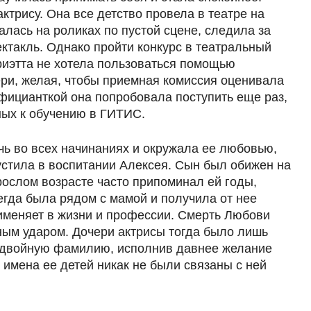
ктрису. Она все детство провела в театре на
алась на роликах по пустой сцене, следила за
ктакль. Однако пройти конкурс в театральный
ариэтта не хотела пользоваться помощью
ри, желая, чтобы приемная комиссия оценивала
официанткой она попробовала поступить еще раз,
ных к обучению в ГИТИС.
ь во всех начинаниях и окружала ее любовью,
пустила в воспитании Алексея. Сын был обижен на
рослом возрасте часто припоминал ей годы,
егда была рядом с мамой и получила от нее
рименяет в жизни и профессии. Смерть Любови
ным ударом. Дочери актрисы тогда было лишь
а двойную фамилию, исполнив давнее желание
 имена ее детей никак не были связаны с ней