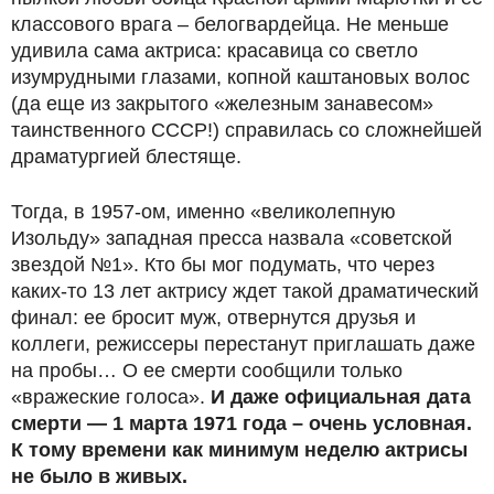
классового врага – белогвардейца. Не меньше
удивила сама актриса: красавица со светло
изумрудными глазами, копной каштановых волос
(да еще из закрытого «железным занавесом»
таинственного СССР!) справилась со сложнейшей
драматургией блестяще.
Тогда, в 1957-ом, именно «великолепную
Изольду» западная пресса назвала «советской
звездой №1». Кто бы мог подумать, что через
каких-то 13 лет актрису ждет такой драматический
финал: ее бросит муж, отвернутся друзья и
коллеги, режиссеры перестанут приглашать даже
на пробы… О ее смерти сообщили только
«вражеские голоса».
И даже официальная дата
смерти — 1 марта 1971 года – очень условная.
К тому времени как минимум неделю актрисы
не было в живых.