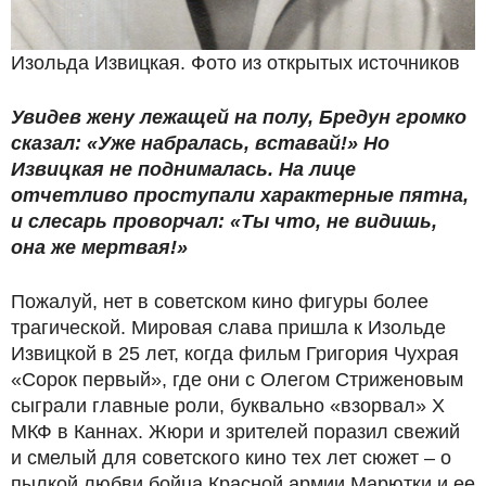
Изольда Извицкая. Фото из открытых источников
Увидев жену лежащей на полу, Бредун громко
сказал: «Уже набралась, вставай!» Но
Извицкая не поднималась. На лице
отчетливо проступали характерные пятна,
и слесарь проворчал: «Ты что, не видишь,
она же мертвая!»
Пожалуй, нет в советском кино фигуры более
трагической. Мировая слава пришла к Изольде
Извицкой в 25 лет, когда фильм Григория Чухрая
«Сорок первый», где они с Олегом Стриженовым
сыграли главные роли, буквально «взорвал» Х
МКФ в Каннах. Жюри и зрителей поразил свежий
и смелый для советского кино тех лет сюжет – о
пылкой любви бойца Красной армии Марютки и ее