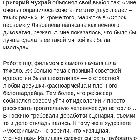
Григорий Чухрай
объяснял свой выбор так: «Мне
очень понравилось сочетание этих двух людей –
таких разных. И кроме того, Марютка в «Сорок
первом» у Лавренева написана как немного
диковатая, резкая. А мне показалось, что было бы
лучше сделать ее такой мягкой как была
Изольда».
Работа над фильмом с самого начала шла
тяжело. Уж больно тема с позиций советской
идеологии была щекотливая — о страстной
любви девушки-красноармейца и пленного
белогвардейца. Тем более, что режиссер
собирался совсем уйти от идеологии и просто
рассказать трогательную человеческую историю…
В Госкино требовали доработки сценария, съемки
то и дело откладывались. К тому же в худсовете
«Мосфильма» не верили, что «изящная,
утонченная» Извицкая сможет сыграть грубоватую