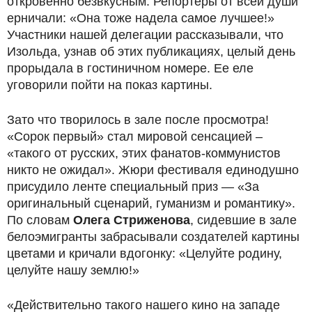
откровенно безвкусным. Репортеры от всей души
ерничали: «Она тоже надела самое лучшее!»
Участники нашей делегации рассказывали, что
Изольда, узнав об этих публикациях, целый день
прорыдала в гостиничном номере. Ее еле
уговорили пойти на показ картины.
Зато что творилось в зале после просмотра!
«Сорок первый» стал мировой сенсацией –
«такого от русских, этих фанатов-коммунистов
никто не ожидал». Жюри фестиваля единодушно
присудило ленте специальный приз — «За
оригинальный сценарий, гуманизм и романтику».
По словам
Олега Стриженова
, сидевшие в зале
белоэмигранты забрасывали создателей картины
цветами и кричали вдогонку: «Целуйте родину,
целуйте нашу землю!»
«Действительно такого нашего кино на западе