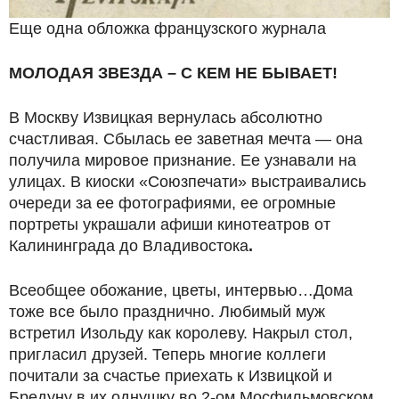
Еще одна обложка французского журнала
МОЛОДАЯ ЗВЕЗДА – С КЕМ НЕ БЫВАЕТ!
В Москву Извицкая вернулась абсолютно
счастливая. Сбылась ее заветная мечта — она
получила мировое признание. Ее узнавали на
улицах. В киоски «Союзпечати» выстраивались
очереди за ее фотографиями, ее огромные
портреты украшали афиши кинотеатров от
Калининграда до Владивостока
.
Всеобщее обожание, цветы, интервью…
Дома
тоже все было празднично. Любимый муж
встретил Изольду как королеву. Накрыл стол,
пригласил друзей. Теперь многие коллеги
почитали за счастье приехать к Извицкой и
Бредуну в их однушку во 2-ом Мосфильмовском