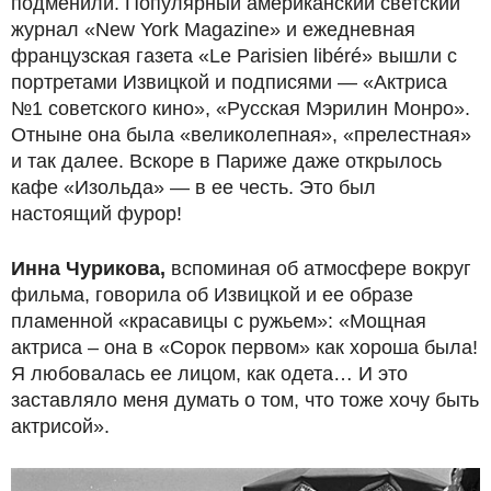
подменили. Популярный американский светский
журнал «New York Magazine» и ежедневная
французская газета «Le Parisien libéré» вышли с
портретами Извицкой и подписями — «Актриса
№1 советского кино», «Русская Мэрилин Монро».
Отныне она была «великолепная», «прелестная»
и так далее. Вскоре в Париже даже открылось
кафе «Изольда» — в ее честь. Это был
настоящий фурор!
Инна Чурикова,
вспоминая об атмосфере вокруг
фильма, говорила об Извицкой и ее образе
пламенной «красавицы с ружьем»: «Мощная
актриса – она в «Сорок первом» как хороша была!
Я любовалась ее лицом, как одета… И это
заставляло меня думать о том, что тоже хочу быть
актрисой».