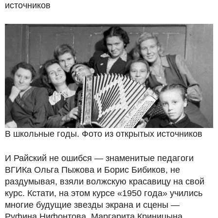
источников
В школьные годы. Фото из открытых источников
И Райский не ошибся — знаменитые педагоги
ВГИКа Ольга Пыжова и Борис Бибиков, не
раздумывая, взяли волжскую красавицу на свой
курс. Кстати, на этом курсе «1950 года» учились
многие будущие звезды экрана и сцены —
Руфина Нифонтова, Маргарита Криницына,