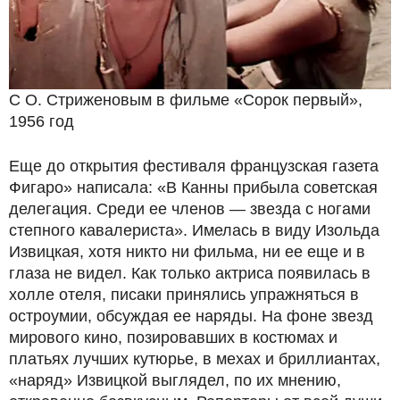
С О. Стриженовым в фильме «Сорок первый»,
1956 год
Еще до открытия фестиваля французская газета
Фигаро» написала: «В Канны прибыла советская
делегация. Среди ее членов — звезда с ногами
степного кавалериста». Имелась в виду Изольда
Извицкая, хотя никто ни фильма, ни ее еще и в
глаза не видел. Как только актриса появилась в
холле отеля, писаки принялись упражняться в
остроумии, обсуждая ее наряды. На фоне звезд
мирового кино, позировавших в костюмах и
платьях лучших кутюрье, в мехах и бриллиантах,
«наряд» Извицкой выглядел, по их мнению,