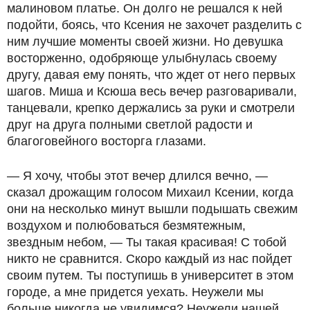
малиновом платье. Он долго не решался к ней
подойти, боясь, что Ксения не захочет разделить с
ним лучшие моменты своей жизни. Но девушка
восторженно, одобряюще улыбнулась своему
другу, давая ему понять, что ждет от него первых
шагов. Миша и Ксюша весь вечер разговаривали,
танцевали, крепко держались за руки и смотрели
друг на друга полными светлой радости и
благоговейного восторга глазами.
— Я хочу, чтобы этот вечер длился вечно, —
сказал дрожащим голосом Михаил Ксении, когда
они на несколько минут вышли подышать свежим
воздухом и полюбоваться безмятежным,
звездным небом, — Ты такая красивая! С тобой
никто не сравнится. Скоро каждый из нас пойдет
своим путем. Ты поступишь в университет в этом
городе, а мне придется уехать. Неужели мы
больше никогда не увидимся? Неужели нашей