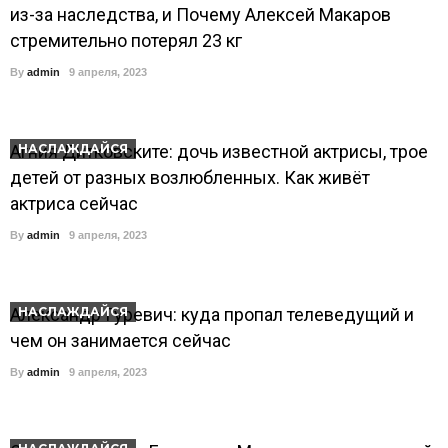
из-за наследства, и Почему Алексей Макаров
стремительно потерял 23 кг
By
admin
9 апреля, 2023
Агния Дитковските: дочь известной актрисы, трое
НАСЛАЖДАЙСЯ
детей от разных возлюбленных. Как живёт
актриса сейчас
By
admin
9 апреля, 2023
Александр Гуревич: куда пропал телеведущий и
НАСЛАЖДАЙСЯ
чем он занимается сейчас
By
admin
9 апреля, 2023