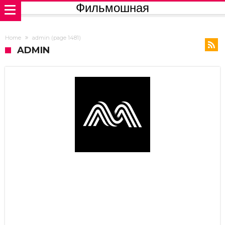
Фильмошная
Home
admin
(page 1481)
ADMIN