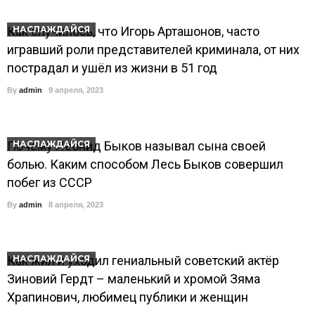
Как случилось, что Игорь Арташонов, часто
НАСЛАЖДАЙСЯ
игравший роли представителей криминала, от них
пострадал и ушёл из жизни в 51 год
By
admin
9 апреля, 2023
Почему Леонид Быков называл сына своей
НАСЛАЖДАЙСЯ
болью. Каким способом Лесь Быков совершил
побег из СССР
By
admin
8 апреля, 2023
Как жил и уходил гениальный советский актёр
НАСЛАЖДАЙСЯ
Зиновий Гердт – маленький и хромой Зяма
Храпинович, любимец публики и женщин