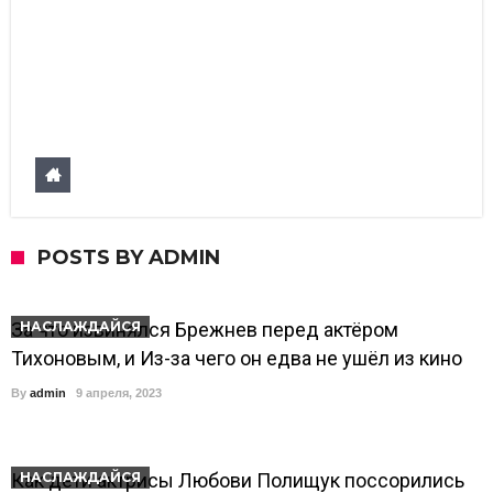
POSTS BY ADMIN
За что извинялся Брежнев перед актёром
НАСЛАЖДАЙСЯ
Тихоновым, и Из-за чего он едва не ушёл из кино
By
admin
9 апреля, 2023
Как дети актрисы Любови Полищук поссорились
НАСЛАЖДАЙСЯ