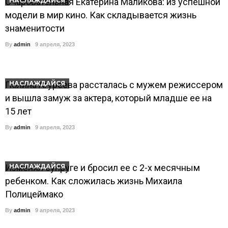
Очаровательная Екатерина Маликова: из успешной
НАСЛАЖДАЙСЯ
модели в мир кино. Как складывается жизнь
знаменитости
By
admin
9 апреля, 2023
Полина Агуреева рассталась с мужем режиссером
НАСЛАЖДАЙСЯ
и вышла замуж за актера, который младше ее на
15 лет
By
admin
9 апреля, 2023
Изменял супруге и бросил ее с 2-х месячным
НАСЛАЖДАЙСЯ
ребенком. Как сложилась жизнь Михаила
Полицеймако
By
admin
9 апреля, 2023