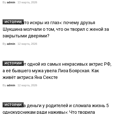
By
admin
13 марта, 2026
«Бил так, что искры из глаз»: почему друзья
ИСТОРИИ
Шукшина молчали о том, что он творил с женой за
закрытыми дверями?
By
admin
12 марта, 2026
Её считают одной из самых некрасивых актрис РФ,
ИСТОРИИ
а её бывшего мужа увела Лиза Боярская. Как
живёт актриса Яна Сексте
By
admin
12 марта, 2026
«Вымогала деньги у родителей и сломала жизнь 5
ИСТОРИИ
однокурсникам ради наживы»: Что творила