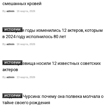
смешанных кровей
By
admin
16 марта, 2026
Как спустя годы изменились 12 актеров, которым
ИСТОРИИ
в 2024 году исполнилось 80 лет
By
admin
16 марта, 2026
Какие прозвища носили 12 известных советских
ИСТОРИИ
актеров
By
admin
13 марта, 2026
Людмила Чурсина: почему она полвека молчала о
ИСТОРИИ
тайне своего рождения