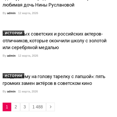
любимая дочь Нины Руслановой
By
admin
12 марта, 2026
2 известных советских и российских актеров-
ИСТОРИИ
отличников, которые окончили школу с золотой
или серебряной медалью
By
admin
12 марта, 2026
«Надела ему на голову тарелку с лапшой»: пять
ИСТОРИИ
громких замен актёров в советском кино
By
admin
11 марта, 2026
1
2
3
1 488