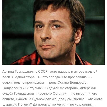
Арчила Гомиашвили в СССР часто называли актером одной
роли. С одной стороны – это правда. Его прославила – и
ослепительно прославила — роль Остапа Бендера в
Гайдаевских «12 стульях». С другой же стороны, актерская
судьба Гомиашвили – «вечного Остапа» — не имеет ничего
общего, скажем, с судьбой Александра Демьяненко – «вечного
Шурика». Почему? Да потому, что Арчил – не «заложник …