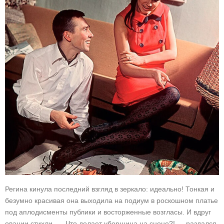
Регина кинула последний взгляд в зеркало: идеально! Тонкая и
безумно красивая она выходила на подиум в роскошном платье
под аплодисменты публики и восторженные возгласы. И вдруг
овации стихли. — Что делает уборщица на сцене?! — раздался