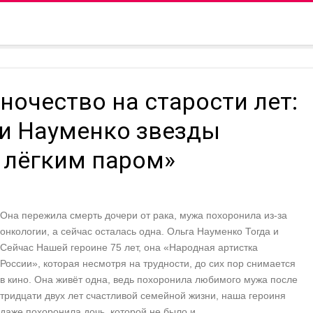
иночество на старости лет:
ги Науменко звезды
с лёгким паром»
Она пережила смерть дочери от рака, мужа похоронила из-за
онкологии, а сейчас осталась одна. Ольга Науменко Тогда и
Сейчас Нашей героине 75 лет, она «Народная артистка
России», которая несмотря на трудности, до сих пор снимается
в кино. Она живёт одна, ведь похоронила любимого мужа после
тридцати двух лет счастливой семейной жизни, наша героиня
даже похоронила дочь, которой не было и …