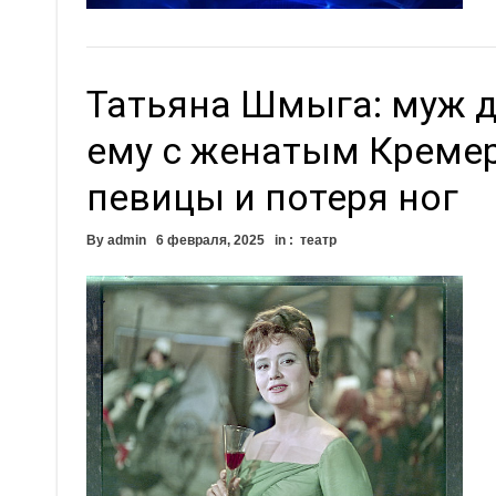
Татьяна Шмыга: муж да
ему с женатым Креме
певицы и потеря ног
By
admin
6 февраля, 2025
in :
театр