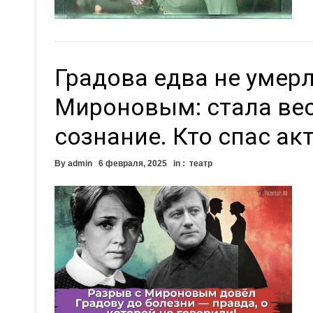
Градова едва не умер
Мироновым: стала веси
сознание. Кто спас ак
By
admin
6 февраля, 2025
in :
театр