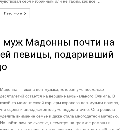
чувствовал себя избранным или не таким, как все, …
Read More
й муж Мадонны почти на
ней певицы, подаривший
цо
Мадонна — икона поп-музыки, которая уже несколько
десятилетий остаётся на вершине музыкального Олимпа. В
какой-то момент своей карьеры королева поп-музыки поняла,
что сцены и аплодисментов уже недостаточно. Она решила
уделить внимание семье и даже стала многодетной матерью.
Но найти личное счастье, несмотря на громкие романы и
известных кавалеров так и не удалось. Но, похоже, в 66 лет её