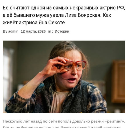
Её считают одной из самых некрасивых актрис РФ,
а её бывшего мужа увела Лиза Боярская. Как
живёт актриса Яна Сексте
By
admin
12 марта, 2026
in :
Истории
Несколько лет назад по сети пополз довольно резкий «рейтинг».
Кто-то из блогеров решил, что будет отличной идеей составить